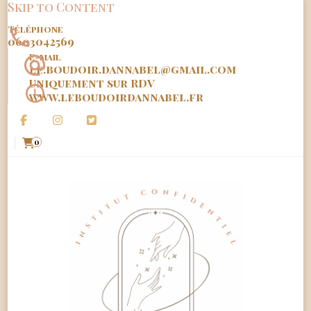
Skip to Content
Téléphone
0603042569
E-mail
le.boudoir.dannabel@gmail.com
Uniquement sur RDV
www.leboudoirdannabel.fr
0
Le