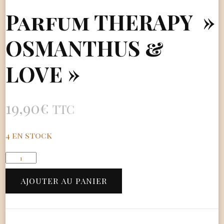
Parfum THERAPY »
OSMANTHUS &
LOVE »
19,90
€
TTC
4 en stock
quantité
de
Parfum
AJOUTER AU PANIER
THERAPY
"
OSMANTHUS
&