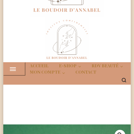
Boudoir
Institut Confidenciel
d'Annabe
ACCUEIL
E-SHOP
RDV BEAUTÉ
MON COMPTE
CONTACT