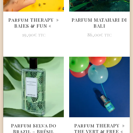
Parfum THERAPY »
PARFUM MATAHARI DI
BAIES & FUN «
BALI
19,90
€
86,00
€
TTC
TTC
Parfum Selva Do
Parfum THERAPY »
Brazil – Brésil
THE VERT & FREE «