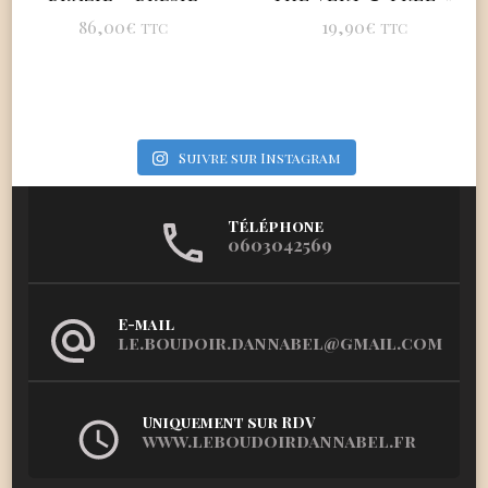
86,00
€
19,90
€
TTC
TTC
Suivre sur Instagram
Téléphone
0603042569
E-mail
le.boudoir.dannabel@gmail.com
Uniquement sur RDV
www.leboudoirdannabel.fr