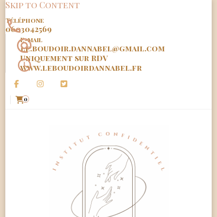
Skip to Content
Téléphone
0603042569
E-mail
le.boudoir.dannabel@gmail.com
Uniquement sur RDV
www.leboudoirdannabel.fr
0
Le