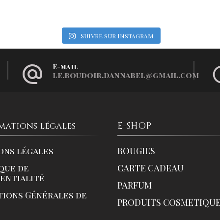
Suivre sur Instagram
E-mail
le.boudoir.dannabel@gmail.com
mations légales
E-SHOP
ons légales
BOUGIES
que de
CARTE CADEAU
dentialité
PARFUM
tions Générales de
PRODUITS COSMETIQU