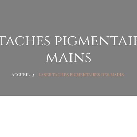
taches pigmentai
mains
Accueil
Laser taches pigmentaires des mains