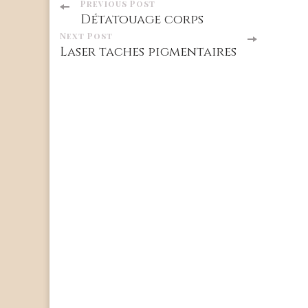
Post
Previous Post
Détatouage corps
Navigation
Next Post
Laser taches pigmentaires