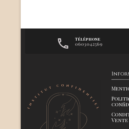
Téléphone
0603042569
Infor
Menti
Politi
confi
Condi
Vente