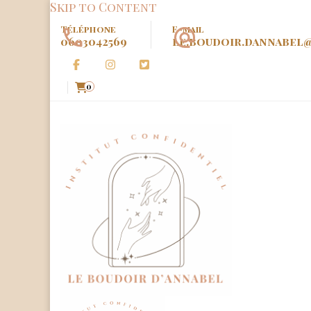
Skip to Content
Téléphone
E-mail
0603042569
le.boudoir.dannabel
0
Le Boud
Institut Confidenciel