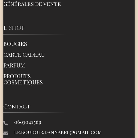
Générales de Vente
E-SHOP
BOUGIES
CARTE CADEAU
PARFUM
PRODUITS
COSMETIQUES
Contact
0603042569
le.boudoir.dannabel@gmail.com