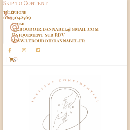
Skip to Content
Téléphone
0603042569
E-mail
le.boudoir.dannabel@gmail.com
Uniquement sur RDV
www.leboudoirdannabel.fr
0
Le