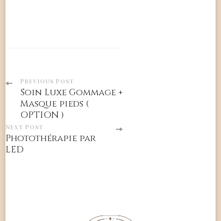
Post
Previous Post
Soin Luxe Gommage +
Navigation
Masque pieds (
OPTION )
Next Post
Photothérapie par
LED