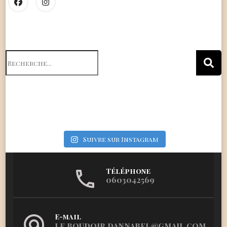
Search
for:
Suivre sur Instagram
Téléphone
0603042569
E-mail
le.boudoir.dannabel@gmail.com