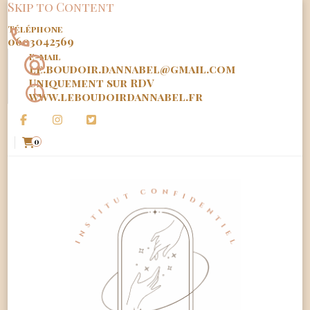
Skip to Content
Téléphone
0603042569
E-mail
le.boudoir.dannabel@gmail.com
Uniquement sur RDV
www.leboudoirdannabel.fr
0
Le