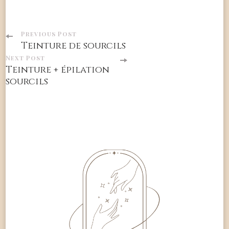
Post
Previous Post
Teinture de sourcils
Navigation
Next Post
Teinture + épilation
sourcils