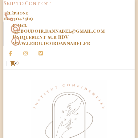
Skip to Content
Téléphone
0603042569
E-mail
le.boudoir.dannabel@gmail.com
Uniquement sur RDV
www.leboudoirdannabel.fr
0
Le