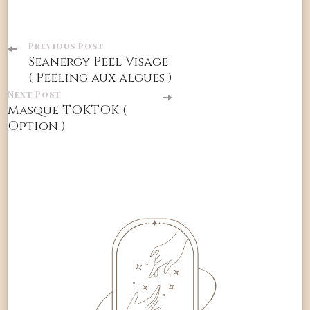
Post
Previous Post
Seanergy Peel Visage
Navigation
( Peeling aux algues )
Next Post
Masque TOKTOK (
Option )